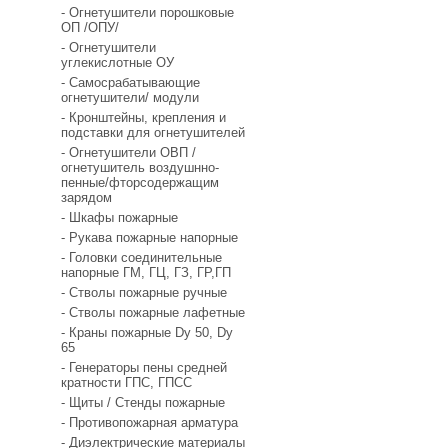
- Огнетушители порошковые
ОП /ОПУ/
- Огнетушители
углекислотные ОУ
- Самосрабатывающие
огнетушители/ модули
- Кронштейны, крепления и
подставки для огнетушителей
- Огнетушители ОВП /
огнетушитель воздушнно-
пенные/фторсодержащим
зарядом
- Шкафы пожарные
- Рукава пожарные напорные
- Головки соединительные
напорные ГМ, ГЦ, ГЗ, ГР,ГП
- Стволы пожарные ручные
- Стволы пожарные лафетные
- Краны пожарные Dy 50, Dy
65
- Генераторы пены средней
кратности ГПС, ГПСС
- Щиты / Стенды пожарные
- Противопожарная арматура
- Диэлектрические материалы