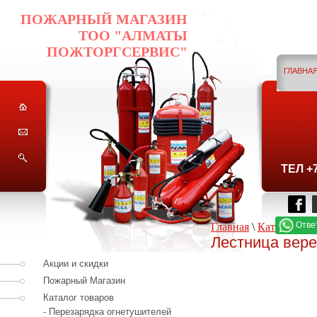
ПОЖАРНЫЙ МАГАЗИН
ТОО "АЛМАТЫ
ПОЖТОРГСЕРВИС"
ГЛАВНА
ГО
ТЕЛ +
Отве
Главная
\
Каталог тов
Лестница вер
Акции и скидки
Пожарный Магазин
Каталог товаров
- Перезарядка огнетушителей