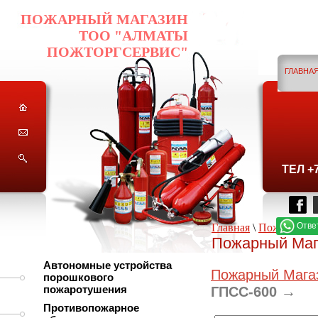
ПОЖАРНЫЙ МАГАЗИН
ТОО "АЛМАТЫ
ПОЖТОРГСЕРВИС"
ГЛАВНА
ГО
ТЕЛ +
Отве
Главная
\
Пожарный 
Пожарный Маг
Автономные устройства
Пожарный Мага
порошкового
пожаротушения
→
ГПСС-600
Противопожарное