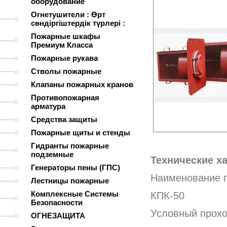
оборудование
Огнетушители : Өрт
сөндіргіштердік түрлері :
Пожарные шкафы
Премиум Класса
Пожарные рукава
Стволы пожарные
Клапаны пожарных кранов
Противопожарная
арматура
Средства защиты
Пожарные щиты и стенды
Гидранты пожарные
подземные
Технические х
Генераторы пены (ГПС)
Наименование п
Лестницы пожарные
Комплексные Системы
КПК-50
Безопасности
Условный прох
ОГНЕЗАЩИТА