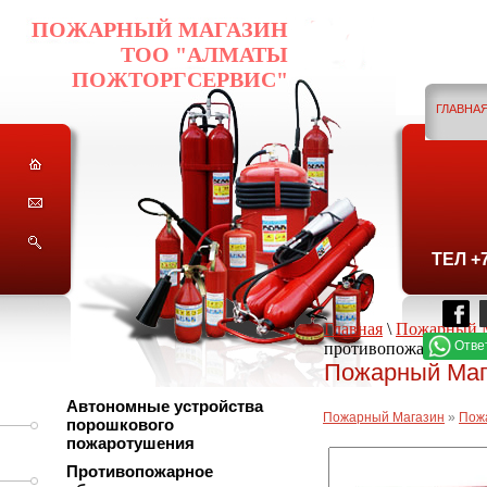
ПОЖАРНЫЙ МАГАЗИН
ТОО "АЛМАТЫ
ПОЖТОРГСЕРВИС"
ГЛАВНА
ГО
ТЕЛ +
Главная
\
Пожарный 
Отве
противопожарное ПП
Пожарный Маг
Автономные устройства
Пожарный Магазин
»
Пож
порошкового
пожаротушения
Противопожарное