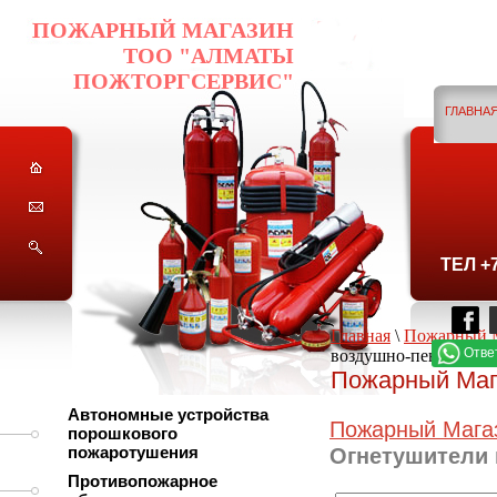
ПОЖАРНЫЙ МАГАЗИН
ТОО "АЛМАТЫ
ПОЖТОРГСЕРВИС"
ГЛАВНА
ГО
ТЕЛ +
Главная
\
Пожарный 
Отве
воздушно-пенные О
Пожарный Маг
Автономные устройства
Пожарный Мага
порошкового
пожаротушения
Огнетушители
Противопожарное