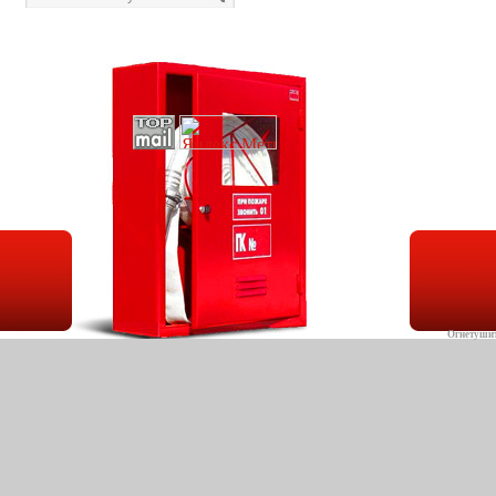
Огнетуши