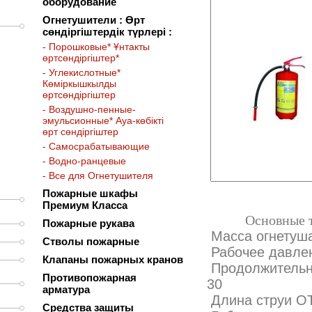
оборудование
Огнетушители : Өрт
сөндіргіштердік түрлері :
- Порошковые* Ұнтакты
өртсөндіргіштер*
- Углекислотные*
Көміркышкылды
өртсөндіргіштер
- Воздушно-пенные-
эмульсионные* Ауа-көбікті
өрт сөндіргіштер
- Самосрабатывающие
- Водно-ранцевые
- Все для Огнетушителя
Пожарные шкафы
Премиум Класса
Основные техн
Пожарные рукава
Масса огн
Стволы пожарные
Рабоч
Клапаны пожарных кранов
Продолжительн
Противопожарная
30
арматура
Длина ст
Средства защиты